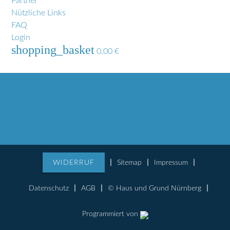
Partner
Nützliche Links
FAQ
Login
shopping_basket
0,00
€
WIDERRUF
Sitemap
Impressum
Datenschutz
AGB
© Haus und Grund Nürnberg
Programmiert von