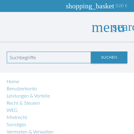
shopping_basket
0,00
€
menu
sear
Sitemap
Suchbegriffe
SUCHEN
Navigation überspringen
Home
Benutzerkonto
Leistungen & Vorteile
Recht & Steuern
WEG
Mietrecht
Sonstiges
Vermieten & Verwalten