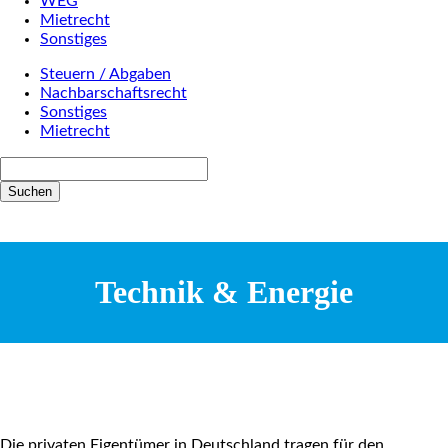
WEG
Mietrecht
Sonstiges
Steuern / Abgaben
Nachbarschaftsrecht
Sonstiges
Mietrecht
Suchbegriffe
Suchen
Technik & Energie
Die privaten Eigentümer in Deutschland tragen für den