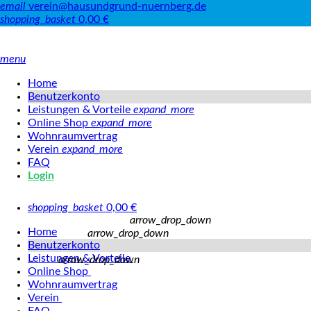
email
verein@hausundgrund-nuernberg.de
shopping_basket
0,00
€
menu
Home
Benutzerkonto
Leistungen & Vorteile
expand_more
Online Shop
expand_more
Wohnraumvertrag
Verein
expand_more
FAQ
Login
shopping_basket
0,00
€
arrow_drop_down
Home
arrow_drop_down
Benutzerkonto
Leistungen & Vorteile
arrow_drop_down
Online Shop
Wohnraumvertrag
Verein