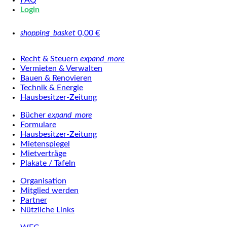
FAQ
Login
shopping_basket
0,00
€
Recht & Steuern
expand_more
Vermieten & Verwalten
Bauen & Renovieren
Technik & Energie
Hausbesitzer-Zeitung
Bücher
expand_more
Formulare
Hausbesitzer-Zeitung
Mietenspiegel
Mietverträge
Plakate / Tafeln
Organisation
Mitglied werden
Partner
Nützliche Links