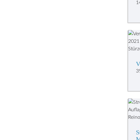
1
V
3
S
M