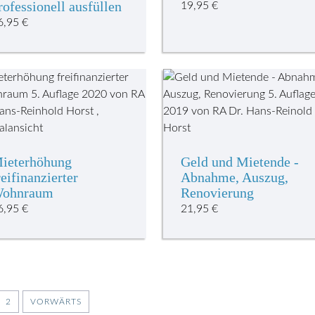
rofessionell ausfüllen
19,95
€
6,95
€
ieterhöhung
Geld und Mietende -
reifinanzierter
Abnahme, Auszug,
ohnraum
Renovierung
6,95
€
21,95
€
2
VORWÄRTS