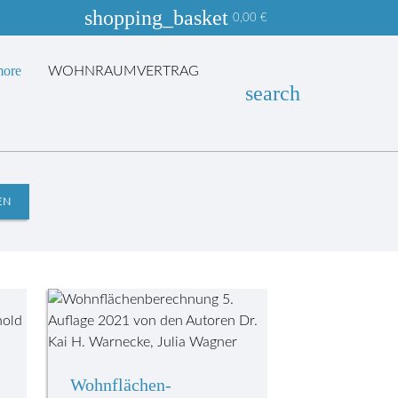
shopping_basket
0,00
€
more
WOHNRAUMVERTRAG
search
EN
Wohnflächen­