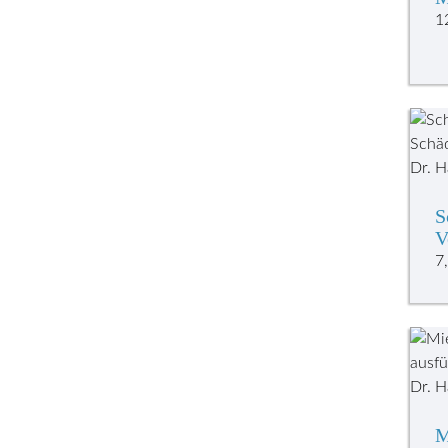
1
S
V
7
M