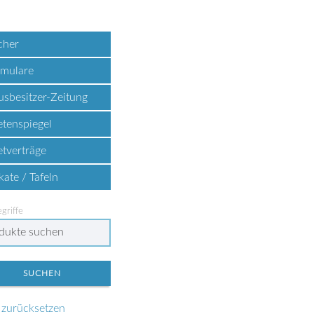
cher
rmulare
sbesitzer-Zeitung
tenspiegel
tverträge
kate / Tafeln
griffe
r zurücksetzen