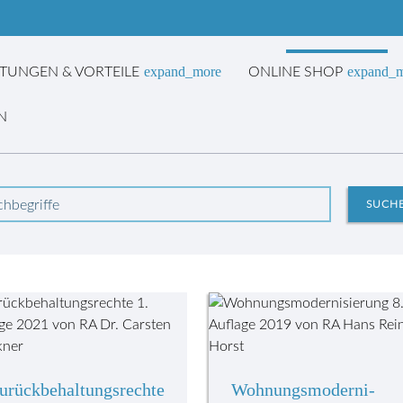
expand_more
expand_
STUNGEN & VORTEILE
ONLINE SHOP
N
hbegriffe
SUCH
 auf ausgewählte Produkte in unserem Online-Shop.
urückbehaltungs­rechte
Wohnungsmoderni­