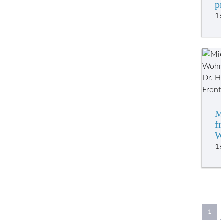
p
1
M
f
W
1
1