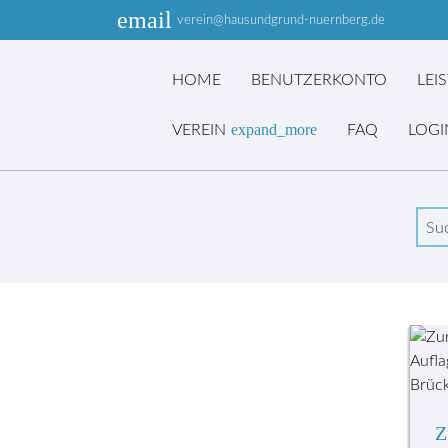
email
verein@hausundgrund-nuernberg.de
HOME
BENUTZERKONTO
LEI
expand_more
VEREIN
FAQ
LOGI
Produkte
Suc
Hinweis: Als
Vereinsmitglied
erhalten Sie bis zu über 60% Rabatt
Z