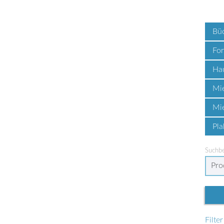
Bü
Fo
Hau
Mie
Mie
Pla
Suchbe
Filte