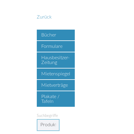
Zurück
Bücher
Formulare
Hausbesitzer-
Zeitung
Mietenspiegel
Mietverträge
Plakate /
Tafeln
Suchbegriffe