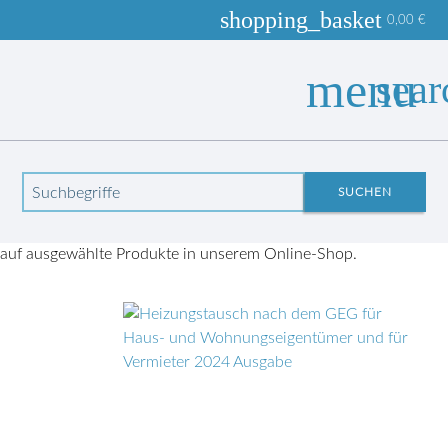
shopping_basket
0,00
€
menu
sear
Produkte
Suchbegriffe
SUCHEN
Hinweis: Als
Vereinsmitglied
erhalten Sie bis zu über 60% Rabatt
auf ausgewählte Produkte in unserem Online-Shop.